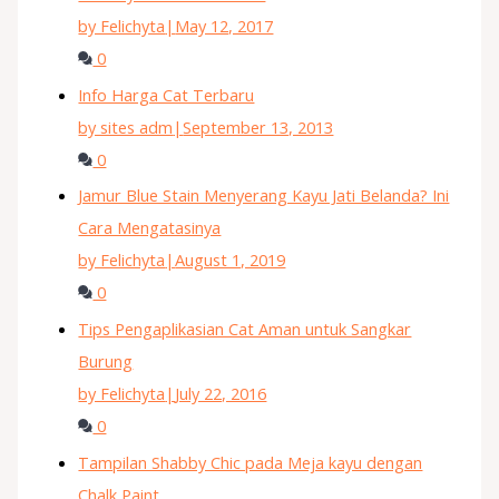
by Felichyta
|
May 12, 2017
0
Info Harga Cat Terbaru
by sites adm
|
September 13, 2013
0
Jamur Blue Stain Menyerang Kayu Jati Belanda? Ini
Cara Mengatasinya
by Felichyta
|
August 1, 2019
0
Tips Pengaplikasian Cat Aman untuk Sangkar
Burung
by Felichyta
|
July 22, 2016
0
Tampilan Shabby Chic pada Meja kayu dengan
Chalk Paint