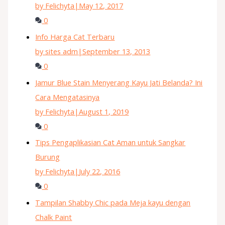
by Felichyta
|
May 12, 2017
0
Info Harga Cat Terbaru
by sites adm
|
September 13, 2013
0
Jamur Blue Stain Menyerang Kayu Jati Belanda? Ini
Cara Mengatasinya
by Felichyta
|
August 1, 2019
0
Tips Pengaplikasian Cat Aman untuk Sangkar
Burung
by Felichyta
|
July 22, 2016
0
Tampilan Shabby Chic pada Meja kayu dengan
Chalk Paint