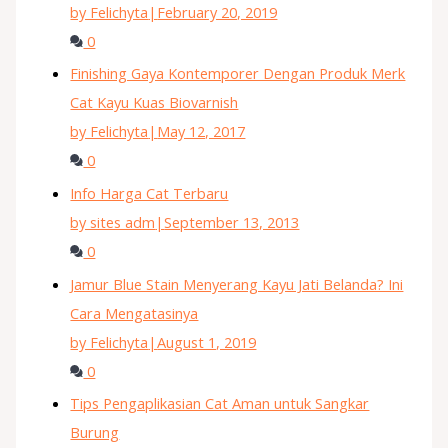
by Felichyta
|
February 20, 2019
0
Finishing Gaya Kontemporer Dengan Produk Merk
Cat Kayu Kuas Biovarnish
by Felichyta
|
May 12, 2017
0
Info Harga Cat Terbaru
by sites adm
|
September 13, 2013
0
Jamur Blue Stain Menyerang Kayu Jati Belanda? Ini
Cara Mengatasinya
by Felichyta
|
August 1, 2019
0
Tips Pengaplikasian Cat Aman untuk Sangkar
Burung