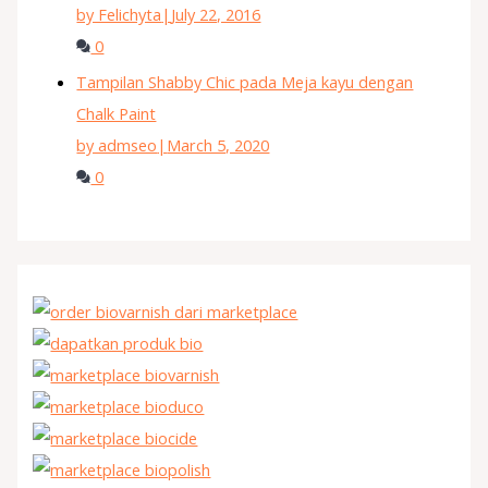
by Felichyta
|
July 22, 2016
0
Tampilan Shabby Chic pada Meja kayu dengan
Chalk Paint
by admseo
|
March 5, 2020
0