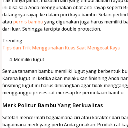
Tak hanya jamur, masalah lain yang timbul adalah rayap
ini bisa saja Anda menggunakan obat anti rayap seperti B
datangnya rayap ke dalam pori kayu bambu. Selain perlindu
atau
pernis bambu
yang digunakan juga harus memiliki b
dari luar. Sehingga tercipta double protection.
Trending:
Tips dan Trik Menggunakan Kuas Saat Mengecat Kayu
Memiliki lugut
Semua tanaman bambu memiliki lugut yang berbentuk bulu
Karena lugut ini ketika akan melakukan finishing Anda h
finsihing lugut ini harus dihilangkan agar tidak menggangg
mengganggu proses cat meresap ke permukaan bambu.
Merk Politur Bambu Yang Berkualitas
Setelah mencermati bagaiamana ciri atau karakter dari 
bagaimana merk yang perlu Anda gunakan. Produk cat kay