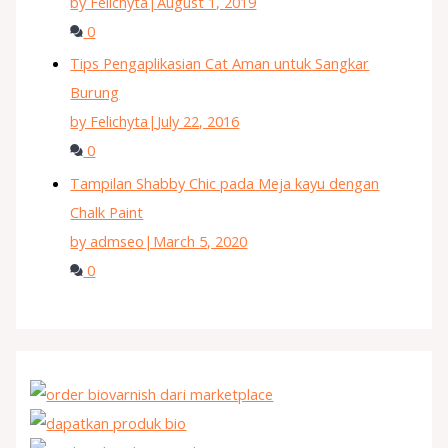
by Felichyta
|
August 1, 2019
0
Tips Pengaplikasian Cat Aman untuk Sangkar
Burung
by Felichyta
|
July 22, 2016
0
Tampilan Shabby Chic pada Meja kayu dengan
Chalk Paint
by admseo
|
March 5, 2020
0