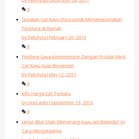
by Felichyta
|
December 28, 2017
0
Gunakan Cat Kayu Duco untuk Menyempurnakan
Furniture di Rumah
by Felichyta
|
February 20, 2019
0
Finishing Gaya Kontemporer Dengan Produk Merk
Cat Kayu Kuas Biovarnish
by Felichyta
|
May 12, 2017
0
Info Harga Cat Terbaru
by sites adm
|
September 13, 2013
0
Jamur Blue Stain Menyerang Kayu Jati Belanda? Ini
Cara Mengatasinya