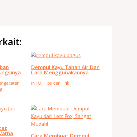
rkait:
mbap
Dempul Kayu Tahan Air Dan
ungsinya
Cara Menggunakannya
Pengecatan
INFO
,
Tips dan Trik
g
cat
Warna
Cara Membuat Dempul