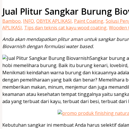
Jual Plitur Sangkar Burung Bi
Bamboo
,
INFO
,
OBYEK APLIKASI
,
Paint Coating
,
Solusi Pe
APLIKASI
,
Tips dan teknis cat kayu wood coating
,
Wooden C
Anda akan mendapatkan plitur aman untuk sangkar burung
Biovarnish dengan formulasi water based.
Sangkar burung a
hobi memelihara burung. Baik itu burung kenari, lovebird,
Menikmati keindahan warna burung dan kicauannya adalah 
dengan pemeliharaan yang baik dan benar? Memelihara b
memberikan makan, minum, menjemur dan juga memandikan 
keamanan atau kesehatan tempat tinggalnya yaitu sangkar
ada yang terbuat dari kayu, terbuat dari besi, terbuat dari 
Kebutuhan sangkar ini membuat Anda harus selektif dala