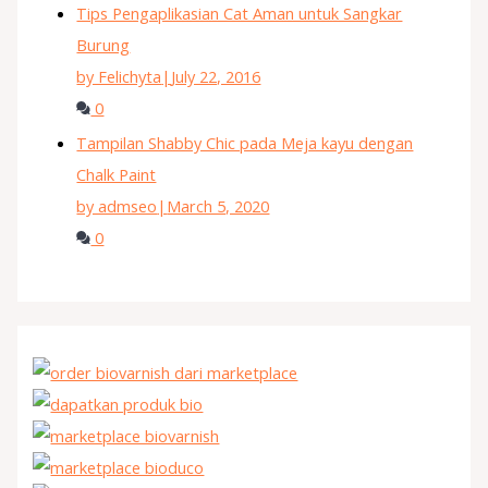
Tips Pengaplikasian Cat Aman untuk Sangkar
Burung
by Felichyta
|
July 22, 2016
0
Tampilan Shabby Chic pada Meja kayu dengan
Chalk Paint
by admseo
|
March 5, 2020
0