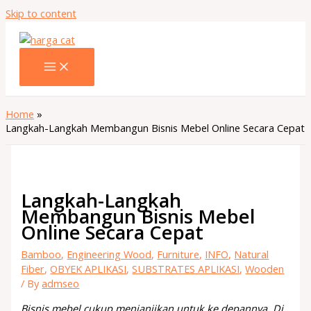
Skip to content
Home
Langkah-Langkah Membangun Bisnis Mebel Online Secara Cepat
Langkah-Langkah
Membangun Bisnis Mebel
Online Secara Cepat
Bamboo
,
Engineering Wood
,
Furniture
,
INFO
,
Natural
Fiber
,
OBYEK APLIKASI
,
SUBSTRATES APLIKASI
,
Wooden
/ By
admseo
Bisnis mebel cukup menjanjikan untuk ke depannya. Di