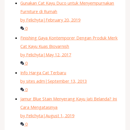
Gunakan Cat Kayu Duco untuk Menyempurnakan
Furniture di Rumah
by Felichyta
|
February 20, 2019
0
Finishing Gaya Kontemporer Dengan Produk Merk
Cat Kayu Kuas Biovarnish
by Felichyta
|
May 12, 2017
0
Info Harga Cat Terbaru
by sites adm
|
September 13, 2013
0
Jamur Blue Stain Menyerang Kayu Jati Belanda? Ini
Cara Mengatasinya
by Felichyta
|
August 1, 2019
0