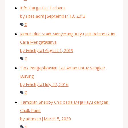
Info Harga Cat Terbaru
by sites adm
|
September 13, 2013
0
Jamur Blue Stain Menyerang Kayu Jati Belanda? Ini
Cara Mengatasinya
by Felichyta
|
August 1, 2019
0
Tips Pengaplikasian Cat Aman untuk Sangkar
Burung
by Felichyta
|
July 22, 2016
0
Tampilan Shabby Chic pada Meja kayu dengan
Chalk Paint
by admseo
|
March 5, 2020
0