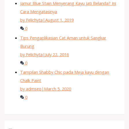
Jamur Blue Stain Menyerang Kayu Jati Belanda? Ini
Cara Mengatasinya
by Felichyta
|
August 1, 2019
0
Tips Pengaplikasian Cat Aman untuk Sangkar
Burung
by Felichyta
|
July 22, 2016
0
Tampilan Shabby Chic pada Meja kayu dengan
Chalk Paint
by admseo
|
March 5, 2020
0