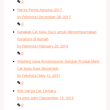
0
Harga Pernis Agustus 2017
by Felichyta
|
December 28, 2017
0
Gunakan Cat Kayu Duco untuk Menyempurnakan
Furniture di Rumah
by Felichyta
|
February 20, 2019
0
Finishing Gaya Kontemporer Dengan Produk Merk
Cat Kayu Kuas Biovarnish
by Felichyta
|
May 12, 2017
0
Info Harga Cat Terbaru
by sites adm
|
September 13, 2013
0