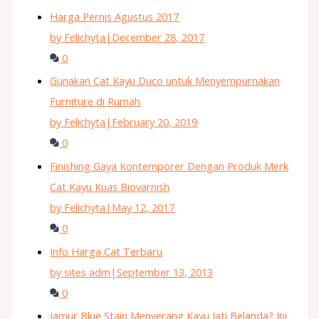
Harga Pernis Agustus 2017
by Felichyta
|
December 28, 2017
0
Gunakan Cat Kayu Duco untuk Menyempurnakan
Furniture di Rumah
by Felichyta
|
February 20, 2019
0
Finishing Gaya Kontemporer Dengan Produk Merk
Cat Kayu Kuas Biovarnish
by Felichyta
|
May 12, 2017
0
Info Harga Cat Terbaru
by sites adm
|
September 13, 2013
0
Jamur Blue Stain Menyerang Kayu Jati Belanda? Ini