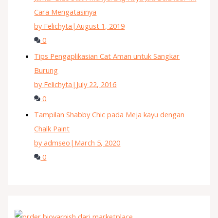
Cara Mengatasinya
by Felichyta
|
August 1, 2019
0
Tips Pengaplikasian Cat Aman untuk Sangkar
Burung
by Felichyta
|
July 22, 2016
0
Tampilan Shabby Chic pada Meja kayu dengan
Chalk Paint
by admseo
|
March 5, 2020
0