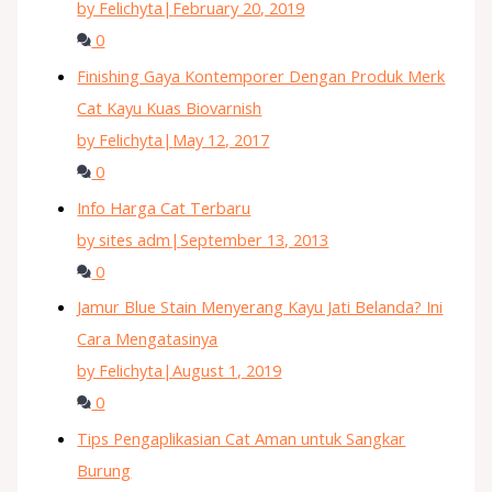
by Felichyta
|
February 20, 2019
0
Finishing Gaya Kontemporer Dengan Produk Merk
Cat Kayu Kuas Biovarnish
by Felichyta
|
May 12, 2017
0
Info Harga Cat Terbaru
by sites adm
|
September 13, 2013
0
Jamur Blue Stain Menyerang Kayu Jati Belanda? Ini
Cara Mengatasinya
by Felichyta
|
August 1, 2019
0
Tips Pengaplikasian Cat Aman untuk Sangkar
Burung