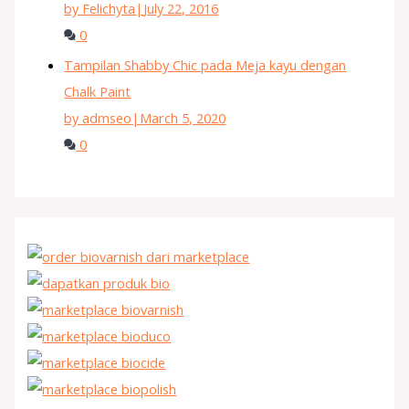
by Felichyta
|
July 22, 2016
0
Tampilan Shabby Chic pada Meja kayu dengan
Chalk Paint
by admseo
|
March 5, 2020
0