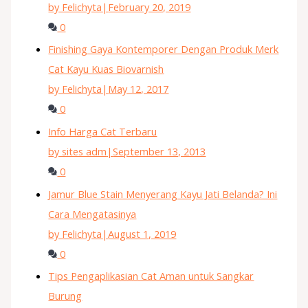
by Felichyta
|
February 20, 2019
0
Finishing Gaya Kontemporer Dengan Produk Merk
Cat Kayu Kuas Biovarnish
by Felichyta
|
May 12, 2017
0
Info Harga Cat Terbaru
by sites adm
|
September 13, 2013
0
Jamur Blue Stain Menyerang Kayu Jati Belanda? Ini
Cara Mengatasinya
by Felichyta
|
August 1, 2019
0
Tips Pengaplikasian Cat Aman untuk Sangkar
Burung