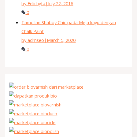
by Felichyta
|
July 22, 2016
0
Tampilan Shabby Chic pada Meja kayu dengan
Chalk Paint
by admseo
|
March 5, 2020
0