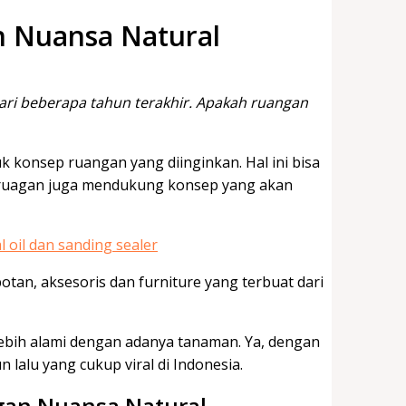
n Nuansa Natural
ri beberapa tahun terakhir. Apakah ruangan
 konsep ruangan yang diinginkan. Hal ini bisa
am ruagan juga mendukung konsep yang akan
tan, aksesoris dan furniture yang terbuat dari
ebih alami dengan adanya tanaman. Ya, dengan
n lalu yang cukup viral di Indonesia.
gan Nuansa Natural