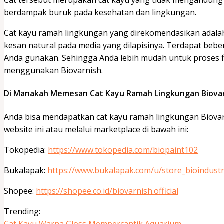
Cat tersebut merupakan cat kayu yang tidak mengandung
berdampak buruk pada kesehatan dan lingkungan.
Cat kayu ramah lingkungan yang direkomendasikan adalah
kesan natural pada media yang dilapisinya. Terdapat bebe
Anda gunakan. Sehingga Anda lebih mudah untuk proses fi
menggunakan Biovarnish.
Di Manakah Memesan Cat Kayu Ramah Lingkungan Biova
Anda bisa mendapatkan cat kayu ramah lingkungan Biova
website ini atau melalui marketplace di bawah ini:
Tokopedia:
https://www.tokopedia.com/biopaint102
Bukalapak:
https://www.bukalapak.com/u/store_bioindustr
Shopee:
https://shopee.co.id/biovarnish.official
Trending:
Cat Kayu Warna Gloss Mempercantik Aquarium