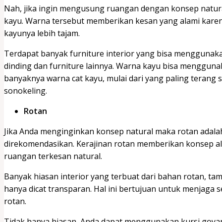
Nah, jika ingin mengusung ruangan dengan konsep natura
kayu. Warna tersebut memberikan kesan yang alami karen
kayunya lebih tajam.
Terdapat banyak furniture interior yang bisa menggunakan
dinding dan furniture lainnya. Warna kayu bisa mengguna
banyaknya warna cat kayu, mulai dari yang paling terang s
sonokeling.
Rotan
Jika Anda menginginkan konsep natural maka rotan adalah
direkomendasikan. Kerajinan rotan memberikan konsep a
ruangan terkesan natural.
Banyak hiasan interior yang terbuat dari bahan rotan, t
hanya dicat transparan. Hal ini bertujuan untuk menjaga 
rotan.
Tidak hanya hiasan, Anda dapat menggunakan kursi goyan