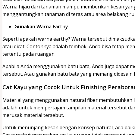
Warna hijau dari tanaman mampu memberikan kesan yang 
menggantungkan tanaman di teras atau area belakang r
Gunakan Warna Earthy
Seperti apakah warna earthy? Warna tersebut dimaksudka
atau dicat. Contohnya adalah tembok, Anda bisa tetap 
tertentu pada ruangan.
Apabila Anda menggunakan batu bata, Anda juga dapat m
tersebut. Atau gunakan batu bata yang memang didesain
Cat Kayu yang Cocok Untuk Finishing Perabota
Material yang menggunakan natural fiber membutuhkan lapi
adalah untuk mempertajam tampilan material tersebut dan
merusak material tersebut.
Untuk menunjang kesan dengan konsep natural, ada ba