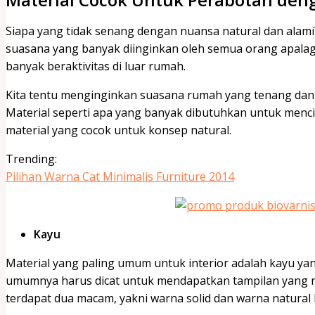
Siapa yang tidak senang dengan nuansa natural dan ala
suasana yang banyak diinginkan oleh semua orang apalagi
banyak beraktivitas di luar rumah.
Kita tentu menginginkan suasana rumah yang tenang dan 
Material seperti apa yang banyak dibutuhkan untuk menc
material yang cocok untuk konsep natural.
Trending:
Pilihan Warna Cat Minimalis Furniture 2014
Kayu
Material yang paling umum untuk interior adalah kayu y
umumnya harus dicat untuk mendapatkan tampilan yang 
terdapat dua macam, yakni warna solid dan warna natural 