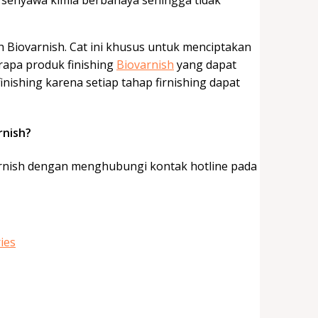
 senyawa kimia berbahaya sehingga tidak
 Biovarnish. Cat ini khusus untuk menciptakan
rapa produk finishing
Biovarnish
yang dapat
nishing karena setiap tahap firnishing dapat
rnish?
rnish dengan menghubungi kontak hotline pada
ies