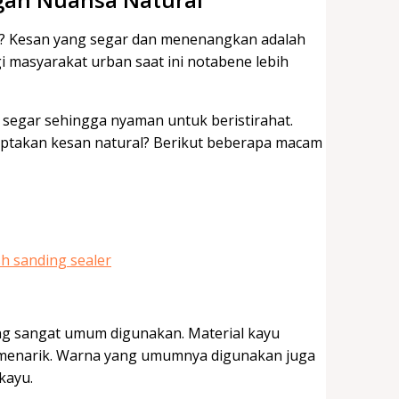
mi? Kesan yang segar dan menenangkan adalah
 masyarakat urban saat ini notabene lebih
segar sehingga nyaman untuk beristirahat.
iptakan kesan natural? Berikut beberapa macam
ang sangat umum digunakan. Material kayu
menarik. Warna yang umumnya digunakan juga
kayu.