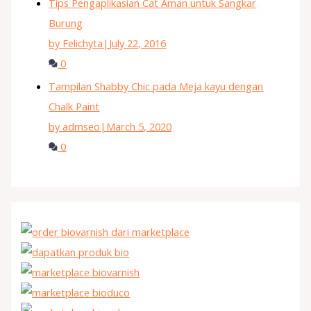
Tips Pengaplikasian Cat Aman untuk Sangkar
Burung
by Felichyta
|
July 22, 2016
0
Tampilan Shabby Chic pada Meja kayu dengan
Chalk Paint
by admseo
|
March 5, 2020
0