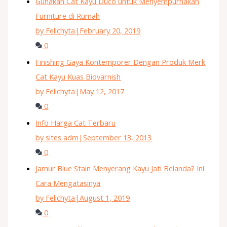
Gunakan Cat Kayu Duco untuk Menyempurnakan
Furniture di Rumah
by Felichyta
|
February 20, 2019
0
Finishing Gaya Kontemporer Dengan Produk Merk
Cat Kayu Kuas Biovarnish
by Felichyta
|
May 12, 2017
0
Info Harga Cat Terbaru
by sites adm
|
September 13, 2013
0
Jamur Blue Stain Menyerang Kayu Jati Belanda? Ini
Cara Mengatasinya
by Felichyta
|
August 1, 2019
0