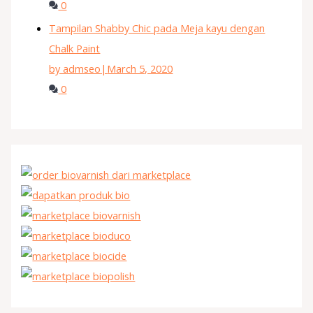
0
Tampilan Shabby Chic pada Meja kayu dengan
Chalk Paint
by admseo
|
March 5, 2020
0