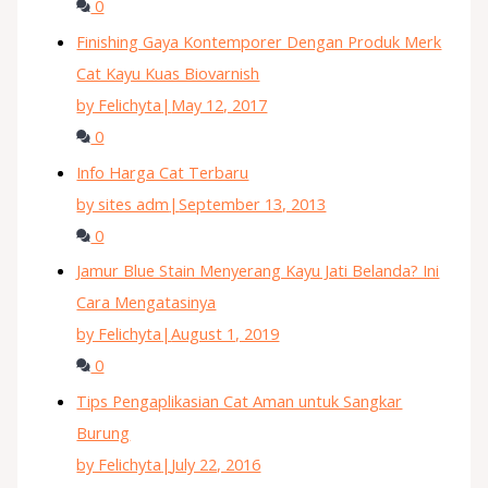
0
Finishing Gaya Kontemporer Dengan Produk Merk
Cat Kayu Kuas Biovarnish
by Felichyta
|
May 12, 2017
0
Info Harga Cat Terbaru
by sites adm
|
September 13, 2013
0
Jamur Blue Stain Menyerang Kayu Jati Belanda? Ini
Cara Mengatasinya
by Felichyta
|
August 1, 2019
0
Tips Pengaplikasian Cat Aman untuk Sangkar
Burung
by Felichyta
|
July 22, 2016