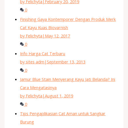
by Felichyta
|
February 20, 2019
0
Finishing Gaya Kontemporer Dengan Produk Merk
Cat Kayu Kuas Biovarnish
by Felichyta
|
May 12, 2017
0
Info Harga Cat Terbaru
by sites adm
|
September 13, 2013
0
Jamur Blue Stain Menyerang Kayu Jati Belanda? Ini
Cara Mengatasinya
by Felichyta
|
August 1, 2019
0
Tips Pengaplikasian Cat Aman untuk Sangkar
Burung