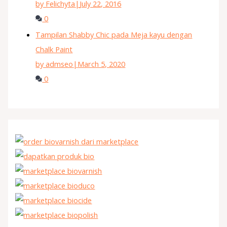
by Felichyta
|
July 22, 2016
0
Tampilan Shabby Chic pada Meja kayu dengan
Chalk Paint
by admseo
|
March 5, 2020
0