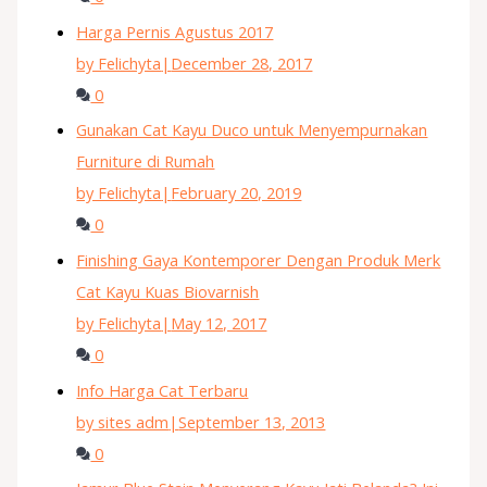
Harga Pernis Agustus 2017
by Felichyta
|
December 28, 2017
0
Gunakan Cat Kayu Duco untuk Menyempurnakan
Furniture di Rumah
by Felichyta
|
February 20, 2019
0
Finishing Gaya Kontemporer Dengan Produk Merk
Cat Kayu Kuas Biovarnish
by Felichyta
|
May 12, 2017
0
Info Harga Cat Terbaru
by sites adm
|
September 13, 2013
0