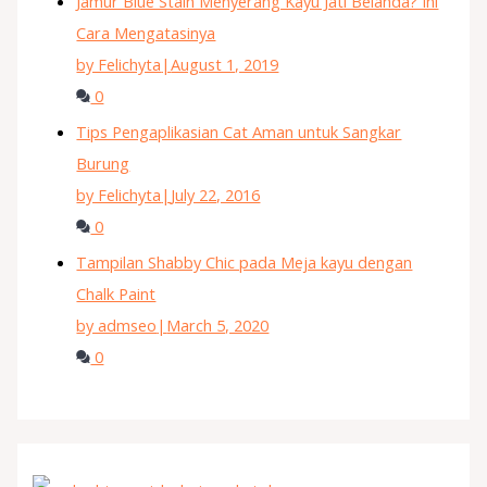
Jamur Blue Stain Menyerang Kayu Jati Belanda? Ini
Cara Mengatasinya
by Felichyta
|
August 1, 2019
0
Tips Pengaplikasian Cat Aman untuk Sangkar
Burung
by Felichyta
|
July 22, 2016
0
Tampilan Shabby Chic pada Meja kayu dengan
Chalk Paint
by admseo
|
March 5, 2020
0