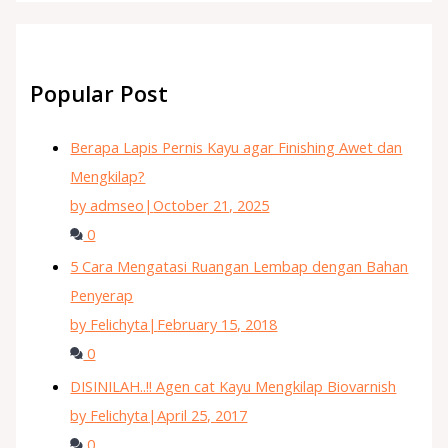
Popular Post
Berapa Lapis Pernis Kayu agar Finishing Awet dan
Mengkilap?
by admseo
|
October 21, 2025
0
5 Cara Mengatasi Ruangan Lembap dengan Bahan
Penyerap
by Felichyta
|
February 15, 2018
0
DISINILAH..!! Agen cat Kayu Mengkilap Biovarnish
by Felichyta
|
April 25, 2017
0