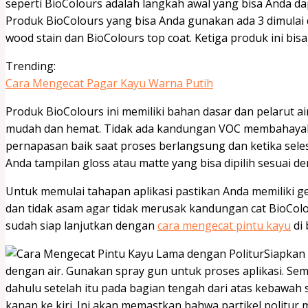
seperti BioColours adalah langkah awal yang bisa Anda da
Produk BioColours yang bisa Anda gunakan ada 3 dimulai 
wood stain dan BioColours top coat. Ketiga produk ini bi
Trending:
Cara Mengecat Pagar Kayu Warna Putih
Produk BioColours ini memiliki bahan dasar dan pelarut 
mudah dan hemat. Tidak ada kandungan VOC membahaya
pernapasan baik saat proses berlangsung dan ketika seles
Anda tampilan gloss atau matte yang bisa dipilih sesuai d
Untuk memulai tahapan aplikasi pastikan Anda memiliki gel
dan tidak asam agar tidak merusak kandungan cat BioColo
sudah siap lanjutkan dengan
cara mengecat pintu kayu
di 
Siapkan 
dengan air. Gunakan spray gun untuk proses aplikasi. Se
dahulu setelah itu pada bagian tengah dari atas kebawah 
kanan ke kiri. Ini akan memastkan bahwa partikel politur