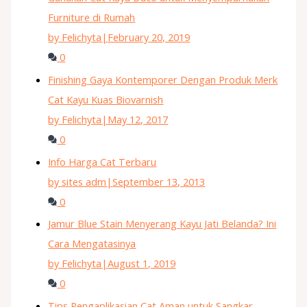
Furniture di Rumah
by Felichyta
|
February 20, 2019
0
Finishing Gaya Kontemporer Dengan Produk Merk
Cat Kayu Kuas Biovarnish
by Felichyta
|
May 12, 2017
0
Info Harga Cat Terbaru
by sites adm
|
September 13, 2013
0
Jamur Blue Stain Menyerang Kayu Jati Belanda? Ini
Cara Mengatasinya
by Felichyta
|
August 1, 2019
0
Tips Pengaplikasian Cat Aman untuk Sangkar