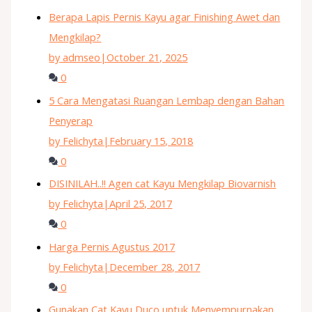
Berapa Lapis Pernis Kayu agar Finishing Awet dan
Mengkilap?
by admseo
|
October 21, 2025
0
5 Cara Mengatasi Ruangan Lembap dengan Bahan
Penyerap
by Felichyta
|
February 15, 2018
0
DISINILAH..!! Agen cat Kayu Mengkilap Biovarnish
by Felichyta
|
April 25, 2017
0
Harga Pernis Agustus 2017
by Felichyta
|
December 28, 2017
0
Gunakan Cat Kayu Duco untuk Menyempurnakan