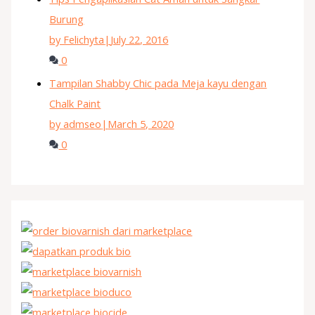
Burung
by Felichyta
|
July 22, 2016
0
Tampilan Shabby Chic pada Meja kayu dengan
Chalk Paint
by admseo
|
March 5, 2020
0