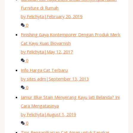
Furniture di Rumah
by Felichyta
|
February 20, 2019
0
Finishing Gaya Kontemporer Dengan Produk Merk
Cat Kayu Kuas Biovarnish
by Felichyta
|
May 12, 2017
0
Info Harga Cat Terbaru
by sites adm
|
September 13, 2013
0
Jamur Blue Stain Menyerang Kayu Jati Belanda? Ini
Cara Mengatasinya
by Felichyta
|
August 1, 2019
0
Tips Pengaplikasian Cat Aman untuk Sangkar