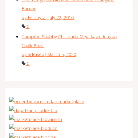
Burung
by Felichyta
|
July 22, 2016
0
Tampilan Shabby Chic pada Meja kayu dengan
Chalk Paint
by admseo
|
March 5, 2020
0