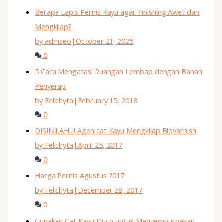
Berapa Lapis Pernis Kayu agar Finishing Awet dan
Mengkilap?
by admseo
|
October 21, 2025
0
5 Cara Mengatasi Ruangan Lembap dengan Bahan
Penyerap
by Felichyta
|
February 15, 2018
0
DISINILAH..!! Agen cat Kayu Mengkilap Biovarnish
by Felichyta
|
April 25, 2017
0
Harga Pernis Agustus 2017
by Felichyta
|
December 28, 2017
0
Gunakan Cat Kayu Duco untuk Menyempurnakan