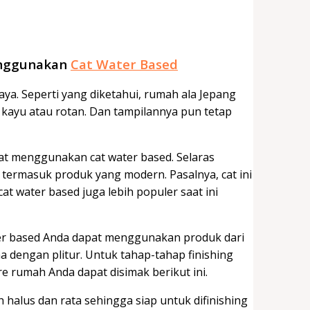
enggunakan
Cat Water Based
a. Seperti yang diketahui, rumah ala Jepang
ayu atau rotan. Dan tampilannya pun tetap
at menggunakan cat water based. Selaras
a termasuk produk yang modern. Pasalnya, cat ini
cat water based juga lebih populer saat ini
ter based Anda dapat menggunakan produk dari
a dengan plitur. Untuk tahap-tahap finishing
e rumah Anda dapat disimak berikut ini.
halus dan rata sehingga siap untuk difinishing