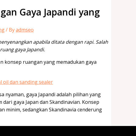
gan Gaya Japandi yang
ng
/ By
admseo
enyenangkan apabila ditata dengan rapi. Salah
ruang gaya Japandi.
kan konsep ruangan yang memadukan gaya
 nyaman, gaya Japandi adalah pilihan yang
im dari gaya Japan dan Skandinavian. Konsep
an minim, sedangkan Skandinavia cenderung