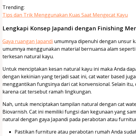
Trending:
Tips dan Trik Menggunakan Kuas Saat Mengecat Kayu
Lengkapi Konsep Japandi dengan Finishing M
Gaya ruangan Japandi
umumnya dipenuhi dengan unsur kay
umumnya menggunakan material bernuansa alam seperti k
terkesan natural kayu.
Untuk menciptakan kesan natural kayu ini maka Anda dap
dengan kekinian yang terjadi saat ini, cat water based jug
menggantikan fungsinya dari cat konvensional. Selain itu, 
karena cat tersebut ramah lingkungan.
Nah, untuk menciptakan tampilan natural dengan cat wa
Biovarnish. Cat ini memiliki fungsi dan kegunaan yang sam
natural dengan gaya Japandi pada perabotan atau furnitur
Pastikan furniture atau perabotan rumah Anda sudah 