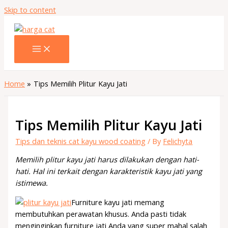
Skip to content
Home
Tips Memilih Plitur Kayu Jati
Tips Memilih Plitur Kayu Jati
Tips dan teknis cat kayu wood coating
/ By
Felichyta
Memilih plitur kayu jati harus dilakukan dengan hati-
hati. Hal ini terkait dengan karakteristik kayu jati yang
istimewa.
Furniture kayu jati memang
membutuhkan perawatan khusus. Anda pasti tidak
menginginkan furniture jati Anda yang super mahal salah