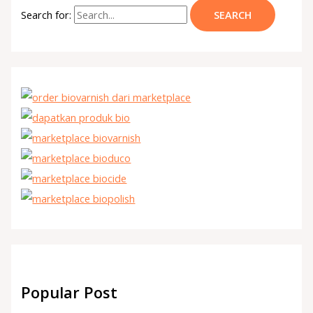
Search for:
Popular Post