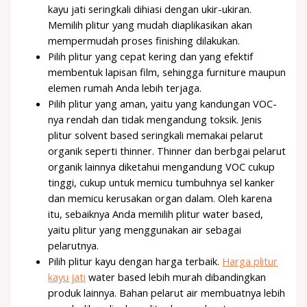
kayu jati seringkali dihiasi dengan ukir-ukiran.
Memilih plitur yang mudah diaplikasikan akan
mempermudah proses finishing dilakukan.
Pilih plitur yang cepat kering dan yang efektif
membentuk lapisan film, sehingga furniture maupun
elemen rumah Anda lebih terjaga.
Pilih plitur yang aman, yaitu yang kandungan VOC-
nya rendah dan tidak mengandung toksik. Jenis
plitur solvent based seringkali memakai pelarut
organik seperti thinner. Thinner dan berbgai pelarut
organik lainnya diketahui mengandung VOC cukup
tinggi, cukup untuk memicu tumbuhnya sel kanker
dan memicu kerusakan organ dalam. Oleh karena
itu, sebaiknya Anda memilih plitur water based,
yaitu plitur yang menggunakan air sebagai
pelarutnya.
Pilih plitur kayu dengan harga terbaik.
Harga plitur
kayu jati
water based lebih murah dibandingkan
produk lainnya. Bahan pelarut air membuatnya lebih