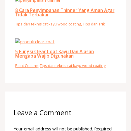
8 Cara Penyimpanan Thinner Yang Aman Agar
Tidak Terbakar
Tips dan teknis cat kayu wood coating
,
Tips dan Trik
5 Fungsi Clear Coat Kayu Dan Alasan
Mengapa Wajib Digunakan
Paint Coating
,
Tips dan teknis cat kayu wood coating
Leave a Comment
Your email address will not be published.
Required