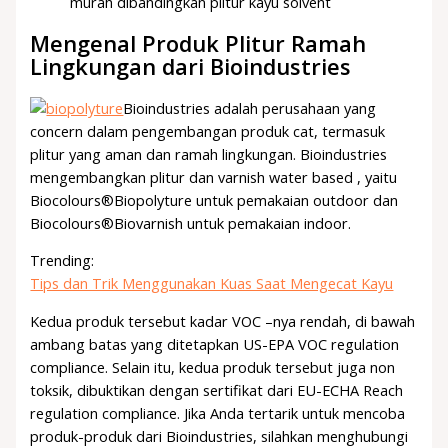
murah dibandingkan plitur kayu solvent
Mengenal Produk Plitur Ramah
Lingkungan dari Bioindustries
Bioindustries adalah perusahaan yang
concern dalam pengembangan produk cat, termasuk
plitur yang aman dan ramah lingkungan. Bioindustries
mengembangkan plitur dan varnish water based , yaitu
Biocolours®Biopolyture untuk pemakaian outdoor dan
Biocolours®Biovarnish untuk pemakaian indoor.
Trending:
Tips dan Trik Menggunakan Kuas Saat Mengecat Kayu
Kedua produk tersebut kadar VOC –nya rendah, di bawah
ambang batas yang ditetapkan US-EPA VOC regulation
compliance. Selain itu, kedua produk tersebut juga non
toksik, dibuktikan dengan sertifikat dari EU-ECHA Reach
regulation compliance. Jika Anda tertarik untuk mencoba
produk-produk dari Bioindustries, silahkan menghubungi