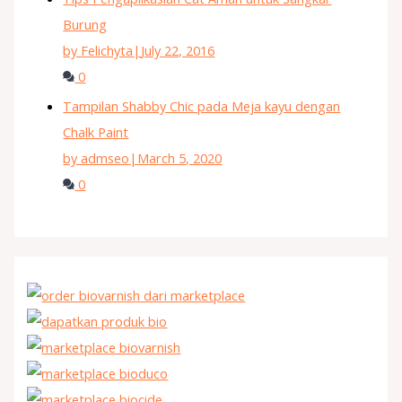
Burung
by Felichyta
|
July 22, 2016
0
Tampilan Shabby Chic pada Meja kayu dengan
Chalk Paint
by admseo
|
March 5, 2020
0