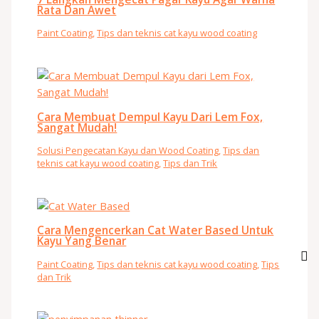
Rata Dan Awet
Paint Coating
,
Tips dan teknis cat kayu wood coating
Cara Membuat Dempul Kayu Dari Lem Fox,
Sangat Mudah!
Solusi Pengecatan Kayu dan Wood Coating
,
Tips dan
teknis cat kayu wood coating
,
Tips dan Trik
Cara Mengencerkan Cat Water Based Untuk
Kayu Yang Benar
Paint Coating
,
Tips dan teknis cat kayu wood coating
,
Tips
dan Trik