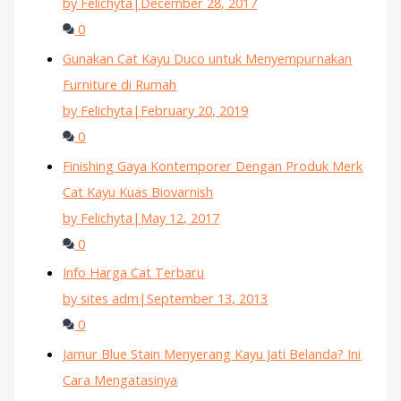
by Felichyta
|
December 28, 2017
0
Gunakan Cat Kayu Duco untuk Menyempurnakan
Furniture di Rumah
by Felichyta
|
February 20, 2019
0
Finishing Gaya Kontemporer Dengan Produk Merk
Cat Kayu Kuas Biovarnish
by Felichyta
|
May 12, 2017
0
Info Harga Cat Terbaru
by sites adm
|
September 13, 2013
0
Jamur Blue Stain Menyerang Kayu Jati Belanda? Ini
Cara Mengatasinya