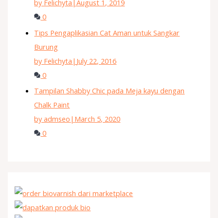
by Felichyta
|
August 1, 2019
0
Tips Pengaplikasian Cat Aman untuk Sangkar
Burung
by Felichyta
|
July 22, 2016
0
Tampilan Shabby Chic pada Meja kayu dengan
Chalk Paint
by admseo
|
March 5, 2020
0