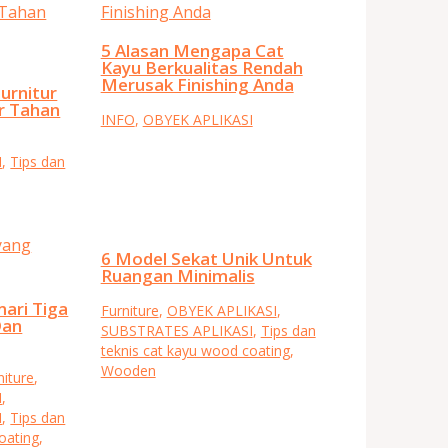
5 Alasan Mengapa Cat
Kayu Berkualitas Rendah
Merusak Finishing Anda
urnitur
r Tahan
INFO
,
OBYEK APLIKASI
I
,
Tips dan
6 Model Sekat Unik Untuk
Ruangan Minimalis
mari Tiga
Furniture
,
OBYEK APLIKASI
,
Dan
SUBSTRATES APLIKASI
,
Tips dan
teknis cat kayu wood coating
,
Wooden
niture
,
I
,
I
,
Tips dan
oating
,