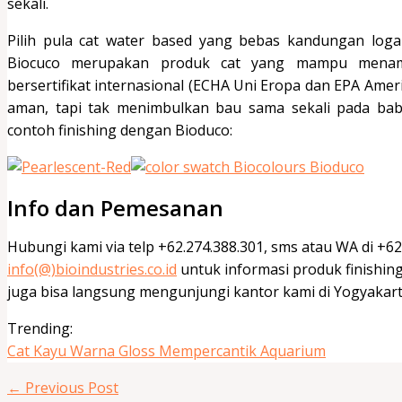
sekali.
Pilih pula cat water based yang bebas kandungan logam
Biocuco merupakan produk cat yang mampu menamp
bersertifikat internasional (ECHA Uni Eropa dan EPA Ameri
aman, tapi tak menimbulkan bau sama sekali pada baby
contoh finishing dengan Bioduco:
Info dan Pemesanan
Hubungi kami via telp +62.274.388.301, sms atau WA di +6
info(@)bioindustries.co.id
untuk informasi produk finishin
juga bisa langsung mengunjungi kantor kami di Yogyakarta
Trending:
Cat Kayu Warna Gloss Mempercantik Aquarium
←
Previous Post