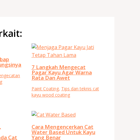
rkait:
mbap
ungsinya
7 Langkah Mengecat
Pagar Kayu Agar Warna
Pengecatan
Rata Dan Awet
g
Paint Coating
,
Tips dan teknis cat
kayu wood coating
,
Cara Mengencerkan Cat
Water Based Untuk Kayu
da Cat
Yang Benar