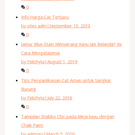
0
Info Harga Cat Terbaru
by sites adm
|
September 13, 2013
0
Jamur Blue Stain Menyerang Kayu Jati Belanda? Ini
Cara Mengatasinya
by Felichyta
|
August 1, 2019
0
Tips Pengaplikasian Cat Aman untuk Sangkar
Burung
by Felichyta
|
July 22, 2016
0
Tampilan Shabby Chic pada Meja kayu dengan
Chalk Paint
by admseo
|
March 5, 2020