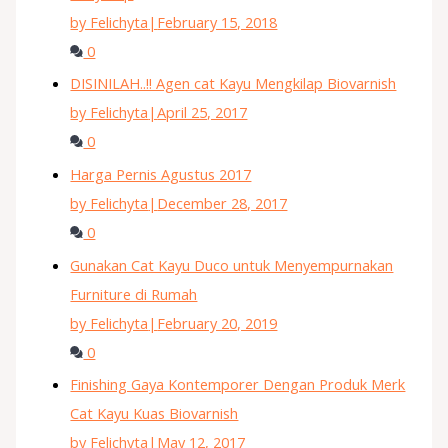
by Felichyta
|
February 15, 2018
0
DISINILAH..!! Agen cat Kayu Mengkilap Biovarnish
by Felichyta
|
April 25, 2017
0
Harga Pernis Agustus 2017
by Felichyta
|
December 28, 2017
0
Gunakan Cat Kayu Duco untuk Menyempurnakan
Furniture di Rumah
by Felichyta
|
February 20, 2019
0
Finishing Gaya Kontemporer Dengan Produk Merk
Cat Kayu Kuas Biovarnish
by Felichyta
|
May 12, 2017