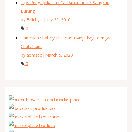
Tips Pengaplikasian Cat Aman untuk Sangkar
Burung
by Felichyta
|
July 22, 2016
0
Tampilan Shabby Chic pada Meja kayu dengan
Chalk Paint
by admseo
|
March 5, 2020
0