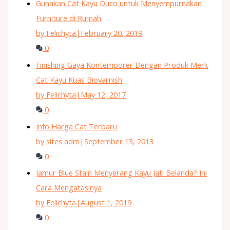
Gunakan Cat Kayu Duco untuk Menyempurnakan
Furniture di Rumah
by Felichyta
|
February 20, 2019
0
Finishing Gaya Kontemporer Dengan Produk Merk
Cat Kayu Kuas Biovarnish
by Felichyta
|
May 12, 2017
0
Info Harga Cat Terbaru
by sites adm
|
September 13, 2013
0
Jamur Blue Stain Menyerang Kayu Jati Belanda? Ini
Cara Mengatasinya
by Felichyta
|
August 1, 2019
0