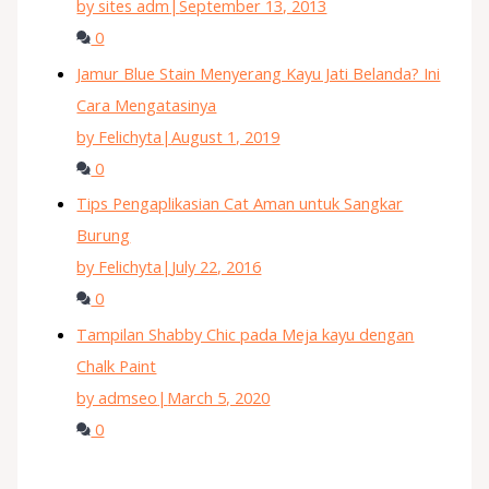
by sites adm
|
September 13, 2013
0
Jamur Blue Stain Menyerang Kayu Jati Belanda? Ini
Cara Mengatasinya
by Felichyta
|
August 1, 2019
0
Tips Pengaplikasian Cat Aman untuk Sangkar
Burung
by Felichyta
|
July 22, 2016
0
Tampilan Shabby Chic pada Meja kayu dengan
Chalk Paint
by admseo
|
March 5, 2020
0