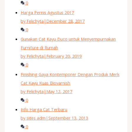
0
Harga Pernis Agustus 2017
by Felichyta
|
December 28, 2017
0
Gunakan Cat Kayu Duco untuk Menyempurnakan
Furniture di Rumah
by Felichyta
|
February 20, 2019
0
Finishing Gaya Kontemporer Dengan Produk Merk
Cat Kayu Kuas Biovarnish
by Felichyta
|
May 12, 2017
0
Info Harga Cat Terbaru
by sites adm
|
September 13, 2013
0