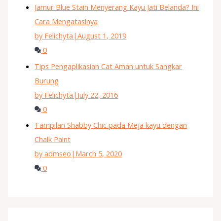
Jamur Blue Stain Menyerang Kayu Jati Belanda? Ini
Cara Mengatasinya
by Felichyta
|
August 1, 2019
0
Tips Pengaplikasian Cat Aman untuk Sangkar
Burung
by Felichyta
|
July 22, 2016
0
Tampilan Shabby Chic pada Meja kayu dengan
Chalk Paint
by admseo
|
March 5, 2020
0