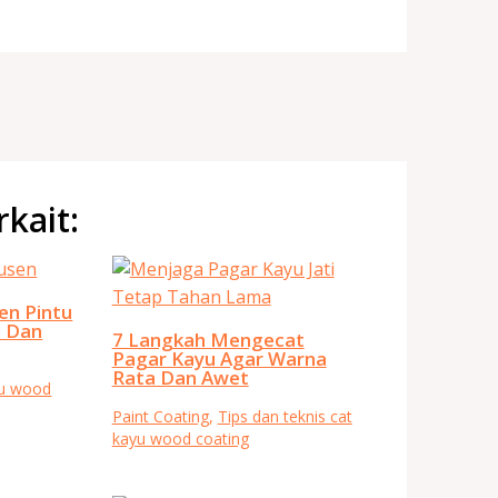
rkait:
en Pintu
i Dan
7 Langkah Mengecat
Pagar Kayu Agar Warna
Rata Dan Awet
yu wood
Paint Coating
,
Tips dan teknis cat
kayu wood coating