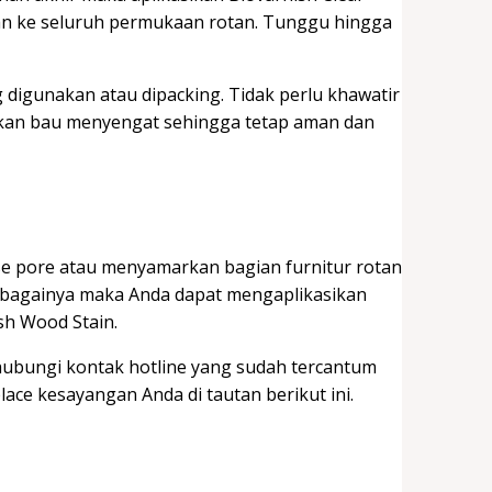
kan ke seluruh permukaan rotan. Tunggu hingga
g digunakan atau dipacking. Tidak perlu khawatir
rkan bau menyengat sehingga tetap aman dan
se pore atau menyamarkan bagian furnitur rotan
sebagainya maka Anda dapat mengaplikasikan
sh Wood Stain.
ubungi kontak hotline yang sudah tercantum
lace kesayangan Anda di tautan berikut ini.