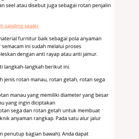
n seel atau disebut juga sebagai rotan penjalin
aterial furnitur baik sebagai pola anyaman
 semacam ini sudah melalui proses
leskan dengan anti rayap atau anti jamur.
 langkah-langkah berikut ini.
h jenis rotan manau, rotan getah, rotan sega
an manau yang memiliki diameter yang besar
u yang ingin diciptakan
otan sega dan rotan getah untuk membuat
nik anyaman rangkap. Pada satu alur jalur
n penutup bagian bawah). Anda dapat