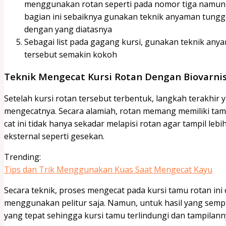
menggunakan rotan seperti pada nomor tiga namun
bagian ini sebaiknya gunakan teknik anyaman tung
dengan yang diatasnya
Sebagai list pada gagang kursi, gunakan teknik anya
tersebut semakin kokoh
Teknik Mengecat Kursi Rotan Dengan Biovarni
Setelah kursi rotan tersebut terbentuk, langkah terakhir
mengecatnya. Secara alamiah, rotan memang memiliki tamp
cat ini tidak hanya sekadar melapisi rotan agar tampil lebi
eksternal seperti gesekan.
Trending:
Tips dan Trik Menggunakan Kuas Saat Mengecat Kayu
Secara teknik, proses mengecat pada kursi tamu rotan in
menggunakan pelitur saja. Namun, untuk hasil yang sem
yang tepat sehingga kursi tamu terlindungi dan tampilann