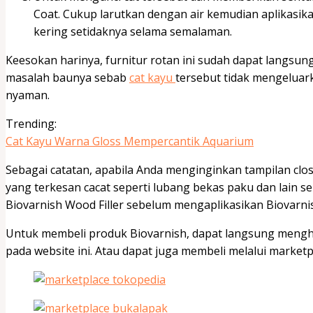
Coat. Cukup larutkan dengan air kemudian aplikasi
kering setidaknya selama semalaman.
Keesokan harinya, furnitur rotan ini sudah dapat langsun
masalah baunya sebab
cat kayu
tersebut tidak mengelua
nyaman.
Trending:
Cat Kayu Warna Gloss Mempercantik Aquarium
Sebagai catatan, apabila Anda menginginkan tampilan clo
yang terkesan cacat seperti lubang bekas paku dan lain 
Biovarnish Wood Filler sebelum mengaplikasikan Biovarni
Untuk membeli produk Biovarnish, dapat langsung mengh
pada website ini. Atau dapat juga membeli melalui marketp