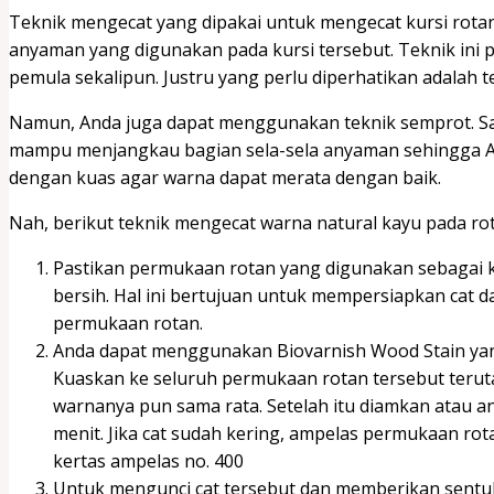
Teknik mengecat yang dipakai untuk mengecat kursi rotan i
anyaman yang digunakan pada kursi tersebut. Teknik ini 
pemula sekalipun. Justru yang perlu diperhatikan adalah 
Namun, Anda juga dapat menggunakan teknik semprot. S
mampu menjangkau bagian sela-sela anyaman sehingga
dengan kuas agar warna dapat merata dengan baik.
Nah, berikut teknik mengecat warna natural kayu pada rotan
Pastikan permukaan rotan yang digunakan sebagai k
bersih. Hal ini bertujuan untuk mempersiapkan cat 
permukaan rotan.
Anda dapat menggunakan Biovarnish Wood Stain yan
Kuaskan ke seluruh permukaan rotan tersebut terut
warnanya pun sama rata. Setelah itu diamkan atau a
menit. Jika cat sudah kering, ampelas permukaan r
kertas ampelas no. 400
Untuk mengunci cat tersebut dan memberikan sentuh