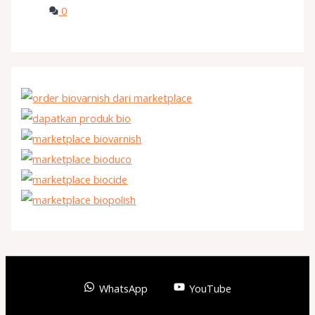
0
WhatsApp
YouTube