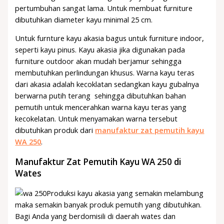
pertumbuhan sangat lama. Untuk membuat furniture
dibutuhkan diameter kayu minimal 25 cm.
Untuk furnture kayu akasia bagus untuk furniture indoor,
seperti kayu pinus. Kayu akasia jika digunakan pada
furniture outdoor akan mudah berjamur sehingga
membutuhkan perlindungan khusus. Warna kayu teras
dari akasia adalah kecoklatan sedangkan kayu gubalnya
berwarna putih terang sehingga dibutuhkan bahan
pemutih untuk mencerahkan warna kayu teras yang
kecokelatan. Untuk menyamakan warna tersebut
dibutuhkan produk dari
manufaktur zat pemutih kayu
WA 250
.
Manufaktur Zat Pemutih Kayu WA 250 di
Wates
Produksi kayu akasia yang semakin melambung
maka semakin banyak produk pemutih yang dibutuhkan.
Bagi Anda yang berdomisili di daerah wates dan