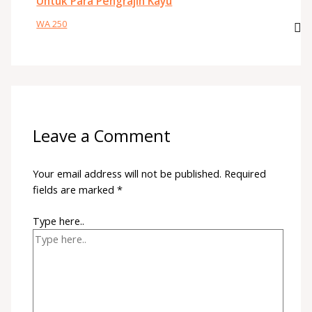
Untuk Para Pengrajin Kayu
WA 250
Leave a Comment
Your email address will not be published.
Required
fields are marked
*
Type here..