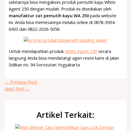
sekitarnya bisa mengakses produk pemutih kayu White
Agent 250 dengan mudah. Produk ini disediakan oleh
manufaktur zat pemutih kayu WA 250
pada website
ini. Anda bisa memesannya melalui online di 0878-3934-
6433 dan 0822-2026-5056.
Untuk mendapatkan produk
White Agent 250
secara
langsung Anda bisa mendatangi agen resmi kami di Jalan
Sidikan no. 94 Sorosutan Yogyakarta.
←
Previous Post
Next Post
→
Artikel Terkait: