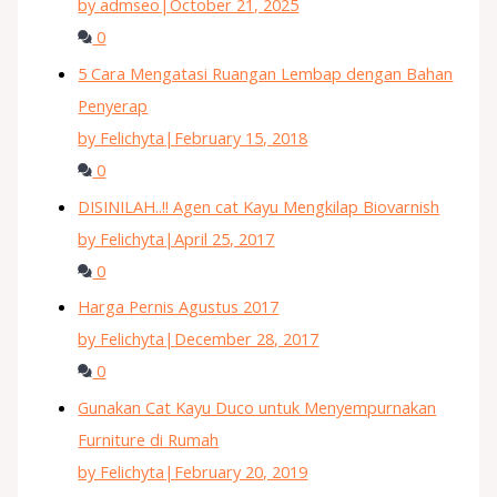
by admseo
|
October 21, 2025
0
5 Cara Mengatasi Ruangan Lembap dengan Bahan
Penyerap
by Felichyta
|
February 15, 2018
0
DISINILAH..!! Agen cat Kayu Mengkilap Biovarnish
by Felichyta
|
April 25, 2017
0
Harga Pernis Agustus 2017
by Felichyta
|
December 28, 2017
0
Gunakan Cat Kayu Duco untuk Menyempurnakan
Furniture di Rumah
by Felichyta
|
February 20, 2019