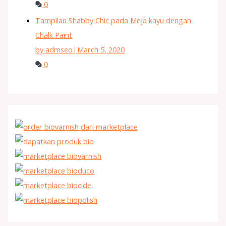
0
Tampilan Shabby Chic pada Meja kayu dengan
Chalk Paint
by admseo
|
March 5, 2020
0