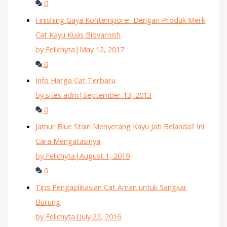
0
Finishing Gaya Kontemporer Dengan Produk Merk
Cat Kayu Kuas Biovarnish
by Felichyta
|
May 12, 2017
0
Info Harga Cat Terbaru
by sites adm
|
September 13, 2013
0
Jamur Blue Stain Menyerang Kayu Jati Belanda? Ini
Cara Mengatasinya
by Felichyta
|
August 1, 2019
0
Tips Pengaplikasian Cat Aman untuk Sangkar
Burung
by Felichyta
|
July 22, 2016