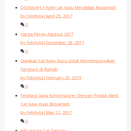
DISINILAH..!! Agen cat Kayu Mengkilap Biovarnish
by Felichyta
|
April 25, 2017
0
Harga Pernis Agustus 2017
by Felichyta
|
December 28, 2017
0
Gunakan Cat Kayu Duco untuk Menyempurnakan
Furniture di Rumah
by Felichyta
|
February 20, 2019
0
Finishing Gaya Kontemporer Dengan Produk Merk
Cat Kayu Kuas Biovarnish
by Felichyta
|
May 12, 2017
0
Info Harga Cat Terbaru