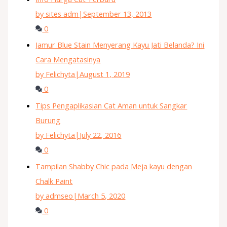
by sites adm
|
September 13, 2013
0
Jamur Blue Stain Menyerang Kayu Jati Belanda? Ini
Cara Mengatasinya
by Felichyta
|
August 1, 2019
0
Tips Pengaplikasian Cat Aman untuk Sangkar
Burung
by Felichyta
|
July 22, 2016
0
Tampilan Shabby Chic pada Meja kayu dengan
Chalk Paint
by admseo
|
March 5, 2020
0