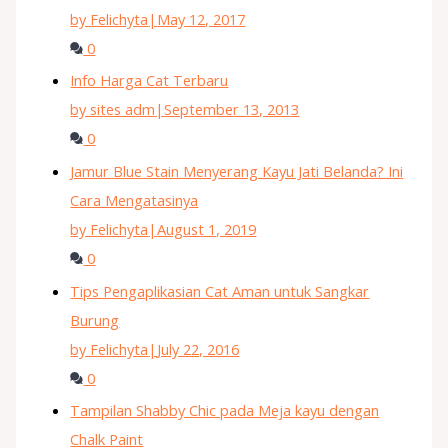
by Felichyta
|
May 12, 2017
0
Info Harga Cat Terbaru
by sites adm
|
September 13, 2013
0
Jamur Blue Stain Menyerang Kayu Jati Belanda? Ini
Cara Mengatasinya
by Felichyta
|
August 1, 2019
0
Tips Pengaplikasian Cat Aman untuk Sangkar
Burung
by Felichyta
|
July 22, 2016
0
Tampilan Shabby Chic pada Meja kayu dengan
Chalk Paint