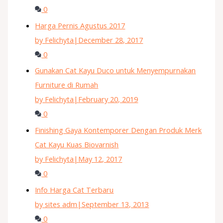
0
Harga Pernis Agustus 2017
by Felichyta
|
December 28, 2017
0
Gunakan Cat Kayu Duco untuk Menyempurnakan
Furniture di Rumah
by Felichyta
|
February 20, 2019
0
Finishing Gaya Kontemporer Dengan Produk Merk
Cat Kayu Kuas Biovarnish
by Felichyta
|
May 12, 2017
0
Info Harga Cat Terbaru
by sites adm
|
September 13, 2013
0