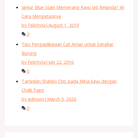
Jamur Blue Stain Menyerang Kayu Jati Belanda? Ini
Cara Mengatasinya
by Felichyta
|
August 1, 2019
0
Tips Pengaplikasian Cat Aman untuk Sangkar
Burung
by Felichyta
|
July 22, 2016
0
Tampilan Shabby Chic pada Meja kayu dengan
Chalk Paint
by admseo
|
March 5, 2020
0