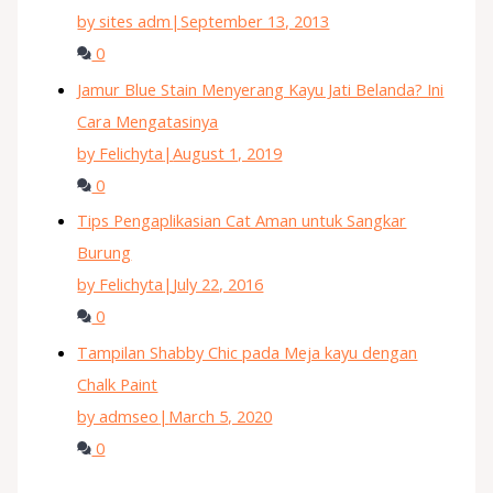
by sites adm
|
September 13, 2013
0
Jamur Blue Stain Menyerang Kayu Jati Belanda? Ini
Cara Mengatasinya
by Felichyta
|
August 1, 2019
0
Tips Pengaplikasian Cat Aman untuk Sangkar
Burung
by Felichyta
|
July 22, 2016
0
Tampilan Shabby Chic pada Meja kayu dengan
Chalk Paint
by admseo
|
March 5, 2020
0