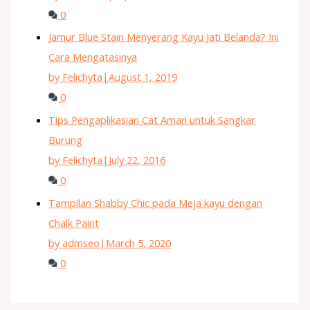
0
Jamur Blue Stain Menyerang Kayu Jati Belanda? Ini
Cara Mengatasinya
by Felichyta
|
August 1, 2019
0
Tips Pengaplikasian Cat Aman untuk Sangkar
Burung
by Felichyta
|
July 22, 2016
0
Tampilan Shabby Chic pada Meja kayu dengan
Chalk Paint
by admseo
|
March 5, 2020
0