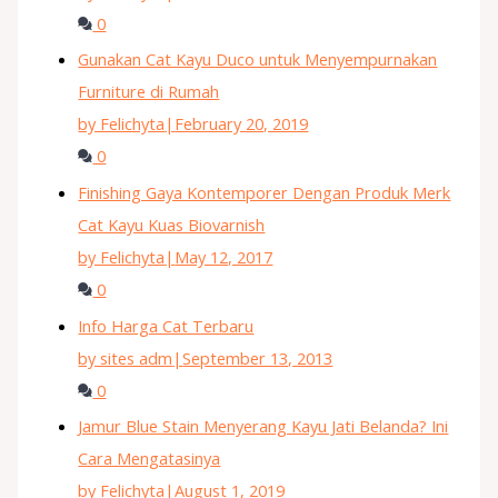
0
Gunakan Cat Kayu Duco untuk Menyempurnakan
Furniture di Rumah
by Felichyta
|
February 20, 2019
0
Finishing Gaya Kontemporer Dengan Produk Merk
Cat Kayu Kuas Biovarnish
by Felichyta
|
May 12, 2017
0
Info Harga Cat Terbaru
by sites adm
|
September 13, 2013
0
Jamur Blue Stain Menyerang Kayu Jati Belanda? Ini
Cara Mengatasinya
by Felichyta
|
August 1, 2019