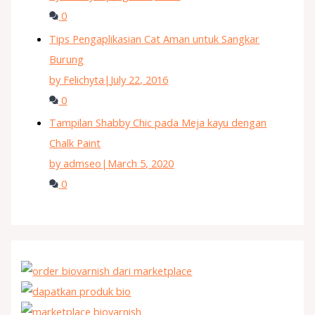
0
Tips Pengaplikasian Cat Aman untuk Sangkar
Burung
by Felichyta
|
July 22, 2016
0
Tampilan Shabby Chic pada Meja kayu dengan
Chalk Paint
by admseo
|
March 5, 2020
0