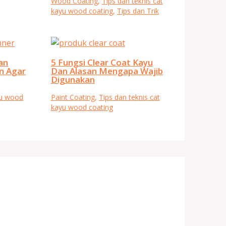
Wood Coating
,
Tips dan teknis cat
kayu wood coating
,
Tips dan Trik
an
5 Fungsi Clear Coat Kayu
n Agar
Dan Alasan Mengapa Wajib
Digunakan
yu wood
Paint Coating
,
Tips dan teknis cat
kayu wood coating