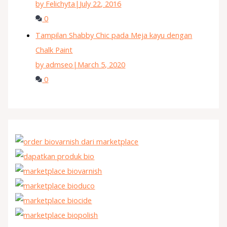
by Felichyta
|
July 22, 2016
0
Tampilan Shabby Chic pada Meja kayu dengan
Chalk Paint
by admseo
|
March 5, 2020
0