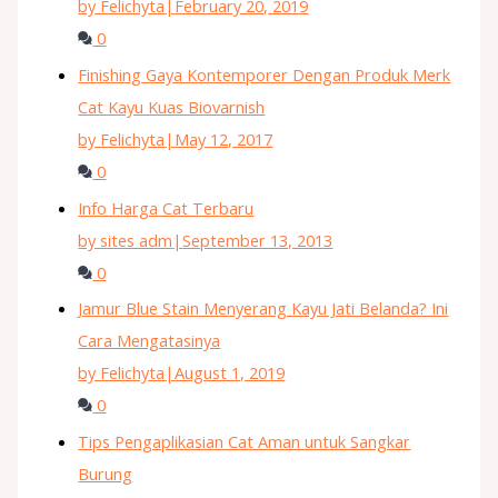
by Felichyta
|
February 20, 2019
0
Finishing Gaya Kontemporer Dengan Produk Merk
Cat Kayu Kuas Biovarnish
by Felichyta
|
May 12, 2017
0
Info Harga Cat Terbaru
by sites adm
|
September 13, 2013
0
Jamur Blue Stain Menyerang Kayu Jati Belanda? Ini
Cara Mengatasinya
by Felichyta
|
August 1, 2019
0
Tips Pengaplikasian Cat Aman untuk Sangkar
Burung