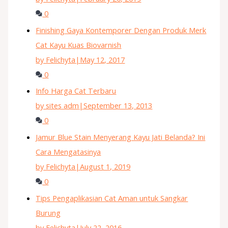
0
Finishing Gaya Kontemporer Dengan Produk Merk
Cat Kayu Kuas Biovarnish
by Felichyta
|
May 12, 2017
0
Info Harga Cat Terbaru
by sites adm
|
September 13, 2013
0
Jamur Blue Stain Menyerang Kayu Jati Belanda? Ini
Cara Mengatasinya
by Felichyta
|
August 1, 2019
0
Tips Pengaplikasian Cat Aman untuk Sangkar
Burung
by Felichyta
|
July 22, 2016