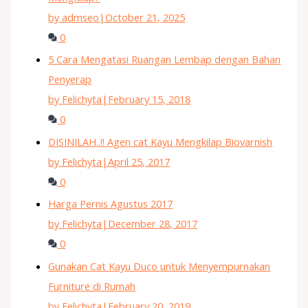
by admseo
|
October 21, 2025
0
5 Cara Mengatasi Ruangan Lembap dengan Bahan
Penyerap
by Felichyta
|
February 15, 2018
0
DISINILAH..!! Agen cat Kayu Mengkilap Biovarnish
by Felichyta
|
April 25, 2017
0
Harga Pernis Agustus 2017
by Felichyta
|
December 28, 2017
0
Gunakan Cat Kayu Duco untuk Menyempurnakan
Furniture di Rumah
by Felichyta
|
February 20, 2019