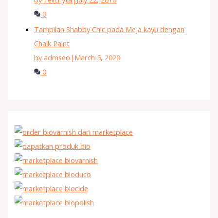
0
Tampilan Shabby Chic pada Meja kayu dengan
Chalk Paint
by admseo
|
March 5, 2020
0