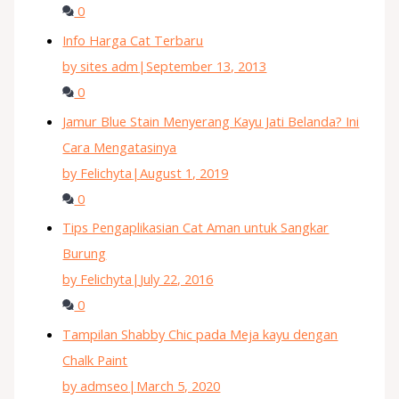
0
Info Harga Cat Terbaru
by sites adm
|
September 13, 2013
0
Jamur Blue Stain Menyerang Kayu Jati Belanda? Ini
Cara Mengatasinya
by Felichyta
|
August 1, 2019
0
Tips Pengaplikasian Cat Aman untuk Sangkar
Burung
by Felichyta
|
July 22, 2016
0
Tampilan Shabby Chic pada Meja kayu dengan
Chalk Paint
by admseo
|
March 5, 2020