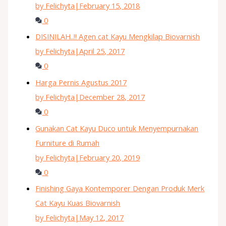
by Felichyta
|
February 15, 2018
0
DISINILAH..!! Agen cat Kayu Mengkilap Biovarnish
by Felichyta
|
April 25, 2017
0
Harga Pernis Agustus 2017
by Felichyta
|
December 28, 2017
0
Gunakan Cat Kayu Duco untuk Menyempurnakan
Furniture di Rumah
by Felichyta
|
February 20, 2019
0
Finishing Gaya Kontemporer Dengan Produk Merk
Cat Kayu Kuas Biovarnish
by Felichyta
|
May 12, 2017