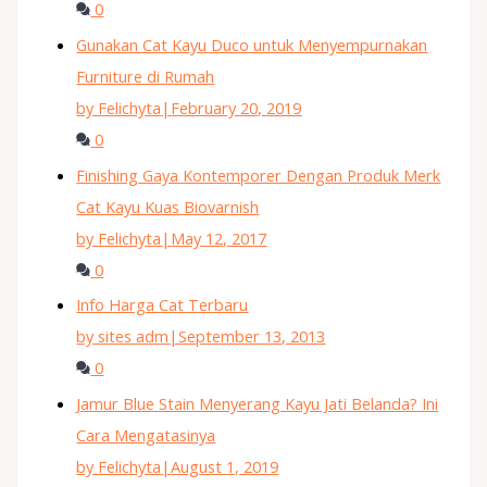
0
Gunakan Cat Kayu Duco untuk Menyempurnakan
Furniture di Rumah
by Felichyta
|
February 20, 2019
0
Finishing Gaya Kontemporer Dengan Produk Merk
Cat Kayu Kuas Biovarnish
by Felichyta
|
May 12, 2017
0
Info Harga Cat Terbaru
by sites adm
|
September 13, 2013
0
Jamur Blue Stain Menyerang Kayu Jati Belanda? Ini
Cara Mengatasinya
by Felichyta
|
August 1, 2019