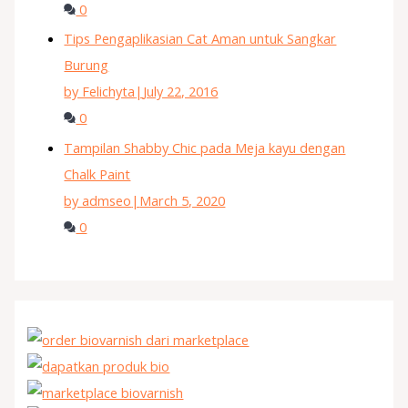
0
Tips Pengaplikasian Cat Aman untuk Sangkar
Burung
by Felichyta
|
July 22, 2016
0
Tampilan Shabby Chic pada Meja kayu dengan
Chalk Paint
by admseo
|
March 5, 2020
0