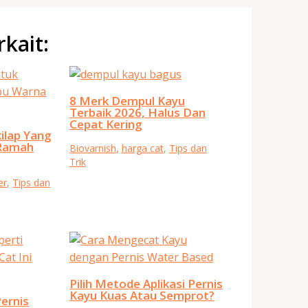
rkait:
8 Merk Dempul Kayu
Terbaik 2026, Halus Dan
Cepat Kering
ilap Yang
Ramah
Biovarnish
,
harga cat
,
Tips dan
Trik
er
,
Tips dan
Pilih Metode Aplikasi Pernis
Kayu Kuas Atau Semprot?
ernis