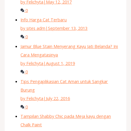
by Felichyta
|
May 12, 2017
0
Info Harga Cat Terbaru
by sites adm
|
September 13, 2013
0
Jamur Blue Stain Menyerang Kayu Jati Belanda? Ini
Cara Mengatasinya
by Felichyta
|
August 1, 2019
0
Tips Pengaplikasian Cat Aman untuk Sangkar
Burung
by Felichyta
|
July 22, 2016
0
Tampilan Shabby Chic pada Meja kayu dengan
Chalk Paint