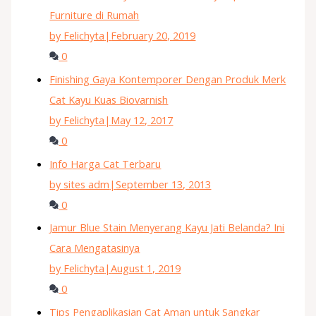
Furniture di Rumah
by Felichyta
|
February 20, 2019
0
Finishing Gaya Kontemporer Dengan Produk Merk
Cat Kayu Kuas Biovarnish
by Felichyta
|
May 12, 2017
0
Info Harga Cat Terbaru
by sites adm
|
September 13, 2013
0
Jamur Blue Stain Menyerang Kayu Jati Belanda? Ini
Cara Mengatasinya
by Felichyta
|
August 1, 2019
0
Tips Pengaplikasian Cat Aman untuk Sangkar