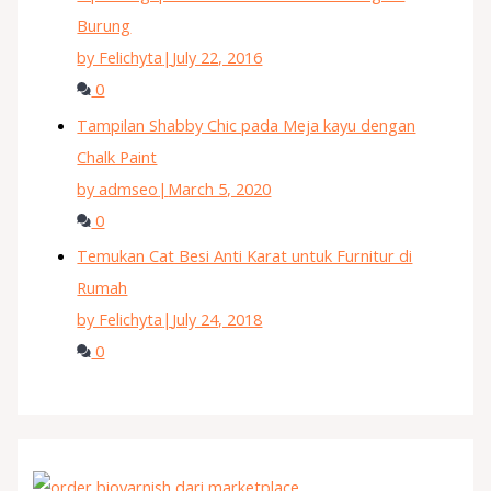
Burung
by Felichyta
|
July 22, 2016
0
Tampilan Shabby Chic pada Meja kayu dengan
Chalk Paint
by admseo
|
March 5, 2020
0
Temukan Cat Besi Anti Karat untuk Furnitur di
Rumah
by Felichyta
|
July 24, 2018
0