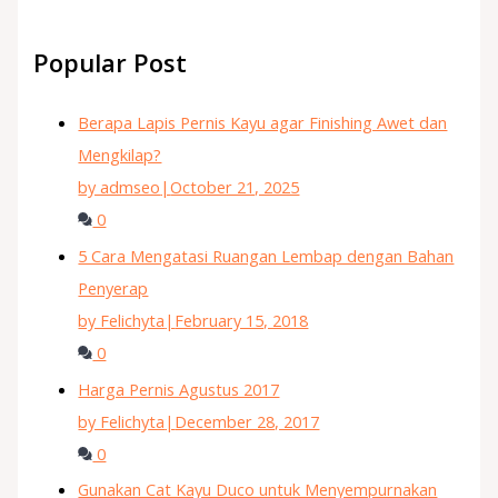
Popular Post
Berapa Lapis Pernis Kayu agar Finishing Awet dan
Mengkilap?
by admseo
|
October 21, 2025
0
5 Cara Mengatasi Ruangan Lembap dengan Bahan
Penyerap
by Felichyta
|
February 15, 2018
0
Harga Pernis Agustus 2017
by Felichyta
|
December 28, 2017
0
Gunakan Cat Kayu Duco untuk Menyempurnakan