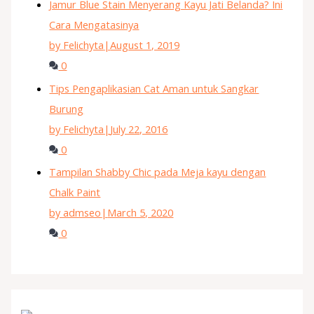
Jamur Blue Stain Menyerang Kayu Jati Belanda? Ini
Cara Mengatasinya
by Felichyta
|
August 1, 2019
0
Tips Pengaplikasian Cat Aman untuk Sangkar
Burung
by Felichyta
|
July 22, 2016
0
Tampilan Shabby Chic pada Meja kayu dengan
Chalk Paint
by admseo
|
March 5, 2020
0