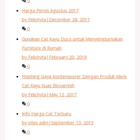
0
Harga Pernis Agustus 2017
by Felichyta
|
December 28, 2017
0
Gunakan Cat Kayu Duco untuk Menyempurnakan
Furniture di Rumah
by Felichyta
|
February 20, 2019
0
Finishing Gaya Kontemporer Dengan Produk Merk
Cat Kayu Kuas Biovarnish
by Felichyta
|
May 12, 2017
0
Info Harga Cat Terbaru
by sites adm
|
September 13, 2013
0