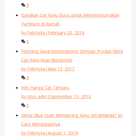
0
Gunakan Cat Kayu Duco untuk Menyempurnakan
Furniture di Rumah
by Felichyta
|
February 20, 2019
0
Finishing Gaya Kontemporer Dengan Produk Merk
Cat Kayu Kuas Biovarnish
by Felichyta
|
May 12, 2017
0
Info Harga Cat Terbaru
by sites adm
|
September 13, 2013
0
Jamur Blue Stain Menyerang Kayu Jati Belanda? Ini
Cara Mengatasinya
by Felichyta
|
August 1, 2019