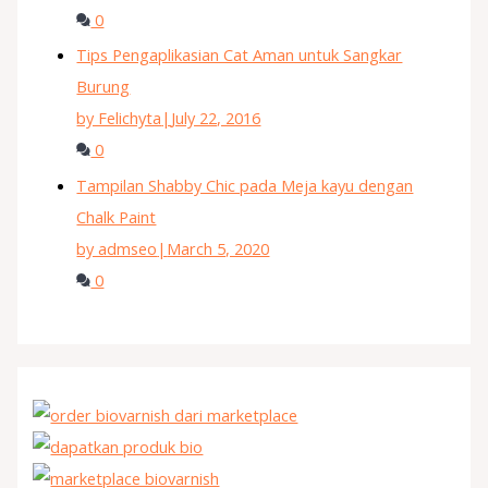
0
Tips Pengaplikasian Cat Aman untuk Sangkar
Burung
by Felichyta
|
July 22, 2016
0
Tampilan Shabby Chic pada Meja kayu dengan
Chalk Paint
by admseo
|
March 5, 2020
0