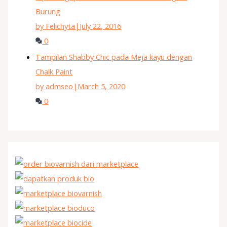
Burung
by Felichyta
|
July 22, 2016
0
Tampilan Shabby Chic pada Meja kayu dengan
Chalk Paint
by admseo
|
March 5, 2020
0