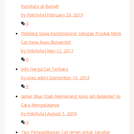
Furniture di Rumah
by Felichyta
|
February 20, 2019
0
Finishing Gaya Kontemporer Dengan Produk Merk
Cat Kayu Kuas Biovarnish
by Felichyta
|
May 12, 2017
0
Info Harga Cat Terbaru
by sites adm
|
September 13, 2013
0
Jamur Blue Stain Menyerang Kayu Jati Belanda? Ini
Cara Mengatasinya
by Felichyta
|
August 1, 2019
0
Tips Pengaplikasian Cat Aman untuk Sangkar