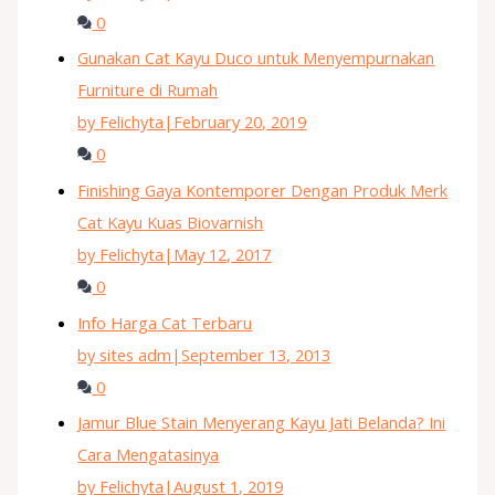
0
Gunakan Cat Kayu Duco untuk Menyempurnakan
Furniture di Rumah
by Felichyta
|
February 20, 2019
0
Finishing Gaya Kontemporer Dengan Produk Merk
Cat Kayu Kuas Biovarnish
by Felichyta
|
May 12, 2017
0
Info Harga Cat Terbaru
by sites adm
|
September 13, 2013
0
Jamur Blue Stain Menyerang Kayu Jati Belanda? Ini
Cara Mengatasinya
by Felichyta
|
August 1, 2019