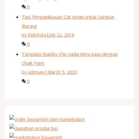
0
Tips Pengaplikasian Cat Aman untuk Sangkar
Burung
by Felichyta
|
July 22, 2016
0
Tampilan Shabby Chic pada Meja kayu dengan
Chalk Paint
by admseo
|
March 5, 2020
0